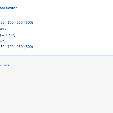
cal Sevran
:
|
50
|
100
|
250
|
500
)
nks
)
‎
(
← Links
)
nks
)
|
50
|
100
|
250
|
500
)
chluss