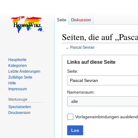
Seite
Diskussion
Seiten, die auf „Pasc
←
Pascal Sevran
Zur
Zur
Hauptseite
Links auf diese Seite
Navigation
Suche
Kategorien
Seite:
springen
springen
Letzte Änderungen
Zufällige Seite
Hilfe
Impressum
Namensraum:
Werkzeuge
alle
Spezialseiten
Druckversion
Vorlageneinbindungen ausblen
Los