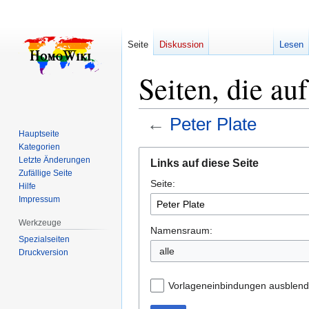
Seite
Diskussion
Lesen
Seiten, die au
←
Peter Plate
Hauptseite
Kategorien
Zur
Zur
Letzte Änderungen
Links auf diese Seite
Navigation
Suche
Zufällige Seite
Seite:
springen
springen
Hilfe
Impressum
Werkzeuge
Namensraum:
Spezialseiten
alle
Druckversion
Vorlageneinbindungen ausblen