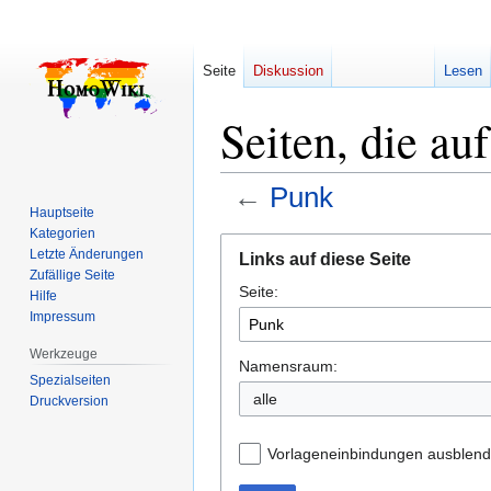
Seite
Diskussion
Lesen
Seiten, die au
←
Punk
Hauptseite
Kategorien
Zur
Zur
Letzte Änderungen
Links auf diese Seite
Navigation
Suche
Zufällige Seite
Seite:
springen
springen
Hilfe
Impressum
Werkzeuge
Namensraum:
Spezialseiten
alle
Druckversion
Vorlageneinbindungen ausblen