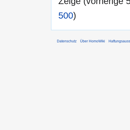
Zeige (
vorherige 
500
)
Datenschutz
Über HomoWiki
Haftungsauss