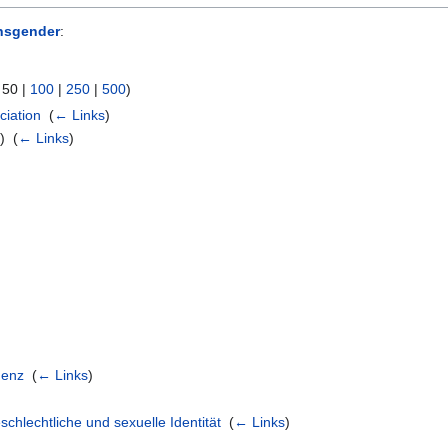
nsgender
:
|
50
|
100
|
250
|
500
)
ciation
‎
(
← Links
)
) ‎
(
← Links
)
genz
‎
(
← Links
)
chlechtliche und sexuelle Identität
‎
(
← Links
)