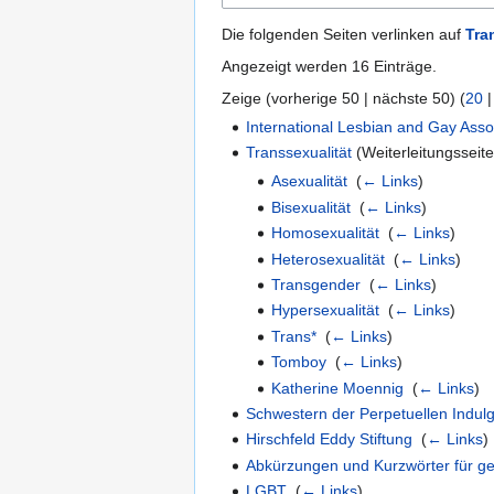
Die folgenden Seiten verlinken auf
Tra
Angezeigt werden 16 Einträge.
Zeige (
vorherige 50
|
nächste 50
) (
20
International Lesbian and Gay Asso
Transsexualität
(Weiterleitungsseite
Asexualität
‎
(
← Links
)
Bisexualität
‎
(
← Links
)
Homosexualität
‎
(
← Links
)
Heterosexualität
‎
(
← Links
)
Transgender
‎
(
← Links
)
Hypersexualität
‎
(
← Links
)
Trans*
‎
(
← Links
)
Tomboy
‎
(
← Links
)
Katherine Moennig
‎
(
← Links
)
Schwestern der Perpetuellen Indul
Hirschfeld Eddy Stiftung
‎
(
← Links
)
Abkürzungen und Kurzwörter für ges
LGBT
‎
(
← Links
)