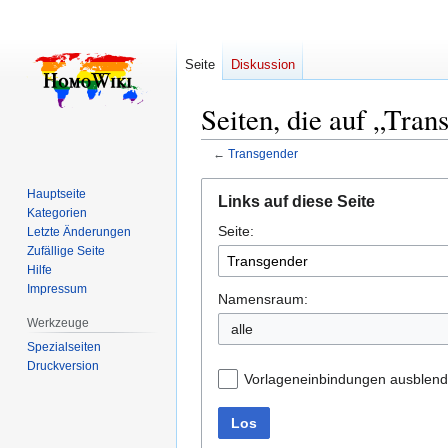
Seite
Diskussion
Seiten, die auf „Tran
←
Transgender
Zur
Zur
Hauptseite
Links auf diese Seite
Navigation
Suche
Kategorien
Seite:
springen
springen
Letzte Änderungen
Zufällige Seite
Hilfe
Impressum
Namensraum:
Werkzeuge
alle
Spezialseiten
Druckversion
Vorlageneinbindungen ausblen
Los