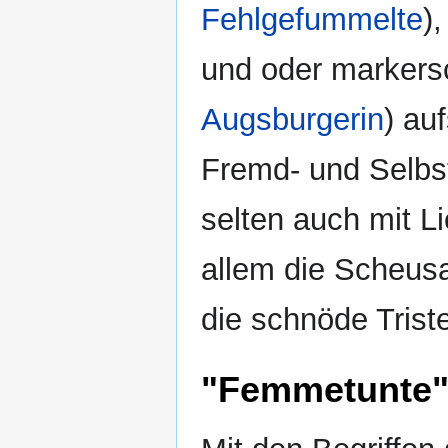
Fehlgefummelte
)
und oder markersc
Augsburgerin
) au
Fremd- und Selbst
selten auch mit Lie
allem die Scheusa
die schnöde Trist
"Femmetunte"