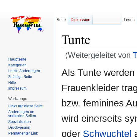
Seite
Diskussion
Lesen
Tunte
(Weitergeleitet von
T
Hauptseite
Kategorien
Zur
Zur
Als Tunte werden 
Letzte Änderungen
Navigation
Suche
Zufällige Seite
springen
springen
Hilfe
Frauenkleider tra
Impressum
Werkzeuge
bzw. feminines Au
Links auf diese Seite
Änderungen an
wird einerseits 
verlinkten Seiten
Spezialseiten
Druckversion
oder
Schwuchtel
a
Permanenter Link