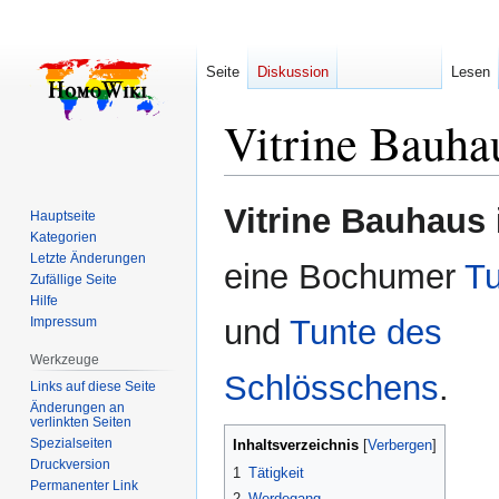
Seite
Diskussion
Lesen
Vitrine Bauha
Zur
Zur
Vitrine Bauhaus
Hauptseite
Navigation
Suche
Kategorien
springen
springen
Letzte Änderungen
eine Bochumer
T
Zufällige Seite
Hilfe
und
Tunte des
Impressum
Werkzeuge
Schlösschens
.
Links auf diese Seite
Änderungen an
verlinkten Seiten
Spezialseiten
Inhaltsverzeichnis
Druckversion
1
Tätigkeit
Permanenter Link
2
Werdegang