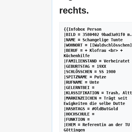
rechts.
{{Infobox Person

|BILD = 3580402 9bad3a91f0 m.
|NAME = Schangelige Tunte

|WOHNORT = [[Waldschlösschen]
|BERUF = + Klofrau <br> + 
Küchenhilfe

|FAMILIENSTAND = Verheiratet

|GEBURTSTAG = 19XX

|SCHLÖSSCHEN = SS 1980

|SPITZNAME = Putze

|RUFNAME = Unte

|GELERNTBEI = 

|KLASSIFIKATION = Trash, Altt
|MARKENZEICHEN = Trägt seit 
Ewigkeiten die selbe Dutte

|HASHTAGS = #OldButGold

|HOCHSCHULE = 

|FUNKTION = 

|EHEM = Referentin an der TU 
Göttingen
