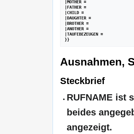
|MOTHER =

|FATHER =

|CHILD =

|DAUGHTER =

|BROTHER =

|ANOTHER =

|TAUFEBEZEUGEN =

Ausnahmen, So
Steckbrief
RUFNAME ist s
beides angege
angezeigt.