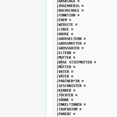
|HASHTAGS =

|ZUGEHOERIG =

|HOCHSCHULE =

|FUNKTION =

|EHEM =

|WEBSITE =

|LINIE =

|HOUSE =

|GROSSELTERN =

|GROSSMUTTER =

|GROSSVATER =

|ELTERN =

|MUTTER =

|BÖSE STIEFMUTTER =

|MÜTTER =

|VATER =

|VÄTER =

|PARTNER*IN =

|GESCHWISTER =

|KINDER =

|TÖCHTER =

|SÖHNE =

|ENKEL*INNEN =

|TAUFDATUM =

|PARENT =
