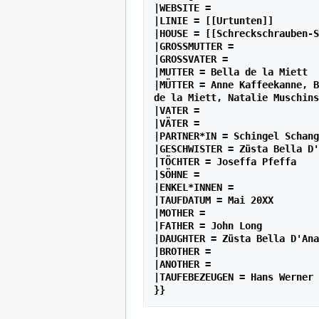
|WEBSITE =

|LINIE = [[Urtunten]]

|HOUSE = [[Schreckschrauben-S
|GROSSMUTTER =

|GROSSVATER =

|MUTTER = Bella de la Miett

|MÜTTER = Anne Kaffeekanne, B
de la Miett, Natalie Muschins
|VATER =

|VÄTER =

|PARTNER*IN = Schingel Schang
|GESCHWISTER = Züsta Bella D'
|TÖCHTER = Joseffa Pfeffa

|SÖHNE =

|ENKEL*INNEN =

|TAUFDATUM = Mai 20XX

|MOTHER =

|FATHER = John Long

|DAUGHTER = Züsta Bella D'Ana
|BROTHER = 

|ANOTHER = 

|TAUFEBEZEUGEN = Hans Werner
