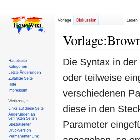
Vorlage
Diskussion
Lesen
Vorlage
:
Brown
Zur
Zur
Die Syntax in der
Hauptseite
Navigation
Suche
Kategorien
springen
springen
Letzte Änderungen
oder teilweise ei
Zufällige Seite
Hilfe
verschiedenen Par
Impressum
Werkzeuge
diese in den Stec
Links auf diese Seite
Änderungen an
verlinkten Seiten
Parameter eingefü
Spezialseiten
Druckversion
Permanenter Link