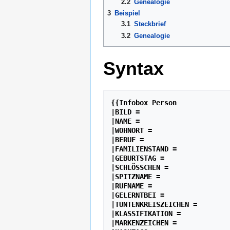
2.2
Genealogie
3
Beispiel
3.1
Steckbrief
3.2
Genealogie
Syntax
{{Infobox Person

|BILD =

|NAME =

|WOHNORT =

|BERUF =

|FAMILIENSTAND =

|GEBURTSTAG =

|SCHLÖSSCHEN =

|SPITZNAME =

|RUFNAME =

|GELERNTBEI =

|TUNTENKREISZEICHEN = 

|KLASSIFIKATION =

|MARKENZEICHEN =
