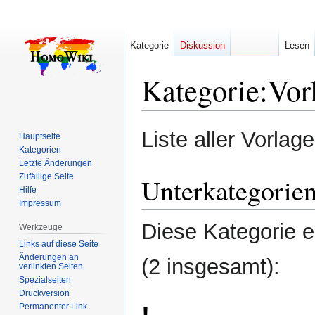
Kategorie
Diskussion
Lesen
Kategorie
:
Vor
Zur
Zur
Liste aller Vorlage
Hauptseite
Navigation
Suche
Kategorien
springen
springen
Letzte Änderungen
Zufällige Seite
Unterkategorie
Hilfe
Impressum
Diese Kategorie e
Werkzeuge
Links auf diese Seite
Änderungen an
(2 insgesamt):
verlinkten Seiten
Spezialseiten
Druckversion
Permanenter Link