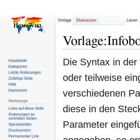
Vorlage
Diskussion
Lesen
Vorlage
:
Infob
Zur
Zur
Die Syntax in der
Hauptseite
Navigation
Suche
Kategorien
springen
springen
Letzte Änderungen
oder teilweise ei
Zufällige Seite
Hilfe
verschiedenen Par
Impressum
Werkzeuge
diese in den Stec
Links auf diese Seite
Änderungen an
verlinkten Seiten
Parameter eingefü
Spezialseiten
Druckversion
Permanenter Link