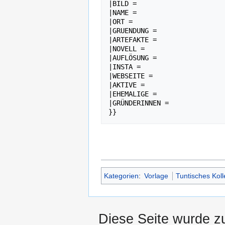
|BILD =

|NAME =

|ORT =

|GRUENDUNG =

|ARTEFAKTE =

|NOVELL =

|AUFLÖSUNG =

|INSTA =

|WEBSEITE =

|AKTIVE =

|EHEMALIGE =

|GRÜNDERINNEN =

Kategorien
:
Vorlage
Tuntisches Koll
Diese Seite wurde z