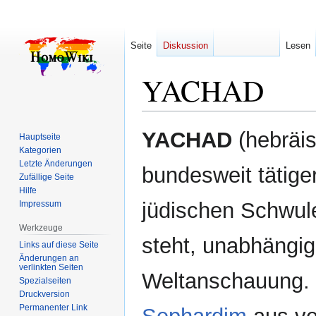
Seite
Diskussion
Lesen
YACHAD
Zur
Zur
YACHAD
Hauptseite
Navigation
Suche
Kategorien
springen
springen
Letzte Änderungen
bundesweit tätiger
Zufällige Seite
Hilfe
jüdischen Schwul
Impressum
Werkzeuge
steht, unabhängig
Links auf diese Seite
Änderungen an
verlinkten Seiten
Weltanschauung. 
Spezialseiten
Druckversion
Permanenter Link