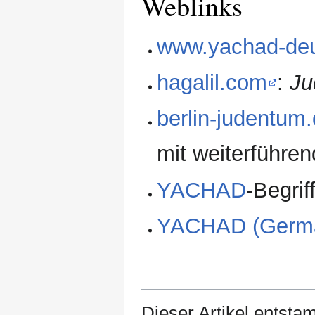
Weblinks
www.yachad-deu
hagalil.com
:
Ju
berlin-judentum
mit weiterführe
YACHAD
-Begrif
YACHAD (Germ
Dieser Artikel entsta