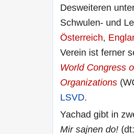
Desweiteren unter
Schwulen- und L
Österreich
,
Engla
Verein ist ferner
World Congress o
Organizations
(WC
LSVD
.
Yachad gibt in z
Mir sajnen do!
(dt