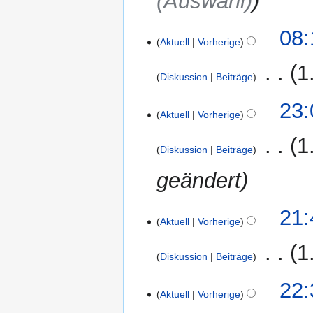
(Auswahl)
m
e
22.
08:
n
Aktuell
Vorherige
Oktober
f
2006
‎
1
a
Diskussion
Beiträge
s
K
s
17.
23:
e
Aktuell
Vorherige
u
Oktober
i
n
2006
‎
1
n
g
Diskussion
Beiträge
e
geändert
B
e
a
16.
21:
r
Aktuell
Vorherige
Oktober
b
2006
‎
1
e
Diskussion
Beiträge
i
t
15.
22:
Aktuell
Vorherige
u
Oktober