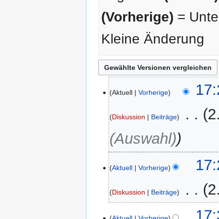
(Vorherige)
= Unter
Kleine Änderung
19.
17:
Aktuell
Vorherige
Dezember
2010
‎
2
Diskussion
Beiträge
(Auswahl)
17:
Aktuell
Vorherige
‎
2
Diskussion
Beiträge
K
26.
17:
e
Aktuell
Vorherige