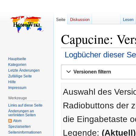
Seite
Diskussion
Lesen
Capucine: Ver
Logbücher dieser Se
Hauptseite
Kategorien
Zur
Zur
Letzte Änderungen
Versionen filtern
Navigation
Suche
Zufällige Seite
springen
springen
Hilfe
Impressum
Auswahl des Versio
Werkzeuge
Radiobuttons der 
Links auf diese Seite
Änderungen an
verlinkten Seiten
die Eingabetaste o
Atom
Spezialseiten
Legende:
(Aktuell)
Seiten­­informationen