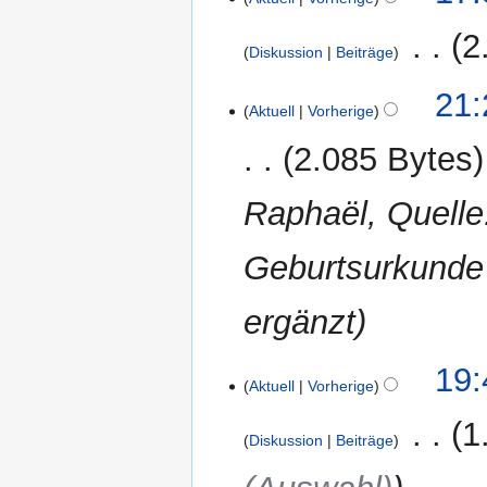
Oktober
i
2007
‎
2
n
Diskussion
Beiträge
e
B
8.
21:
Aktuell
Vorherige
e
April
a
2007
2.085 Bytes
r
b
Raphaël, Quelle:
e
i
Geburtsurkunde 
t
u
n
ergänzt
g
s
23.
19:
z
Aktuell
Vorherige
Januar
u
2007
‎
1
s
Diskussion
Beiträge
a
m