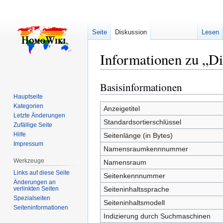
Seite
Diskussion
Lesen
Informationen zu „Di
Basisinformationen
Zur
Zur
Navigation
Suche
Hauptseite
Kategorien
springen
springen
Anzeigetitel
Letzte Änderungen
Standardsortierschlüssel
Zufällige Seite
Hilfe
Seitenlänge (in Bytes)
Impressum
Namensraumkennnummer
Werkzeuge
Namensraum
Links auf diese Seite
Seitenkennnummer
Änderungen an
verlinkten Seiten
Seiteninhaltssprache
Spezialseiten
Seiteninhaltsmodell
Seiten­­informationen
Indizierung durch Suchmaschinen