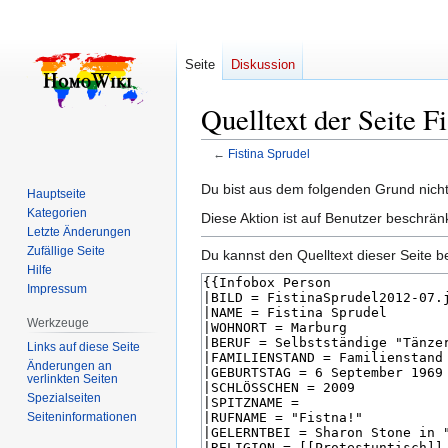
Seite
Diskussion
Quelltext der Seite F
←
Fistina Sprudel
Zur
Zur
Du bist aus dem folgenden Grund nicht 
Hauptseite
Navigation
Suche
Kategorien
Diese Aktion ist auf Benutzer beschrän
springen
springen
Letzte Änderungen
Zufällige Seite
Du kannst den Quelltext dieser Seite b
Hilfe
Impressum
Werkzeuge
Links auf diese Seite
Änderungen an
verlinkten Seiten
Spezialseiten
Seiten­­informationen