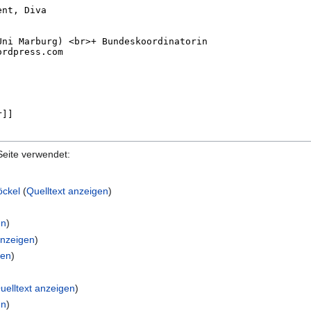
Seite verwendet:
öckel
(
Quelltext anzeigen
)
en
)
anzeigen
)
gen
)
uelltext anzeigen
)
en
)