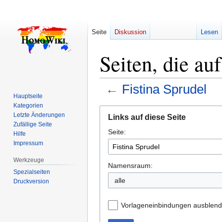
Seite
Diskussion
Lesen
Seiten, die au
←
Fistina Sprudel
Hauptseite
Kategorien
Zur
Zur
Letzte Änderungen
Links auf diese Seite
Navigation
Suche
Zufällige Seite
Seite:
springen
springen
Hilfe
Impressum
Werkzeuge
Namensraum:
Spezialseiten
alle
Druckversion
Vorlageneinbindungen ausblen