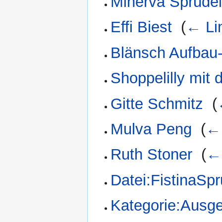
Minerva Sprude
Effi Biest
‎
(
← Li
Blänsch Aufbau
Shoppelilly mit
Gitte Schmitz
‎
(
Mulva Peng
‎
(
← 
Ruth Stoner
‎
(
←
Datei:FistinaSp
Kategorie:Ausg