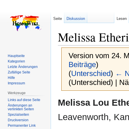
Seite
Diskussion
Lesen
Melissa Ether
Version vom 24. M
Hauptseite
Kategorien
Beiträge
)
Letzte Änderungen
(
Unterschied
)
← N
Zufällige Seite
Hilfe
(Unterschied) | N
Impressum
Werkzeuge
Zur
Zur
Melissa Lou Eth
Links auf diese Seite
Navigation
Suche
Änderungen an
verlinkten Seiten
springen
springen
Leavenworth, Kan
Spezialseiten
Druckversion
Permanenter Link