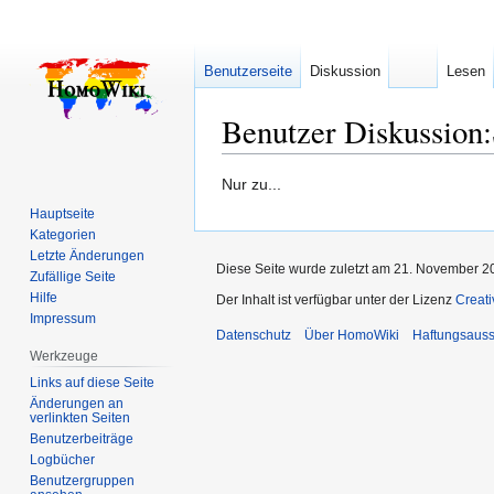
Benutzerseite
Diskussion
Lesen
Benutzer Diskussion
:
Zur
Zur
Nur zu...
Navigation
Suche
Hauptseite
springen
springen
Kategorien
Letzte Änderungen
Diese Seite wurde zuletzt am 21. November 2
Zufällige Seite
Hilfe
Der Inhalt ist verfügbar unter der Lizenz
Creat
Impressum
Datenschutz
Über HomoWiki
Haftungsauss
Werkzeuge
Links auf diese Seite
Änderungen an
verlinkten Seiten
Benutzerbeiträge
Logbücher
Benutzergruppen