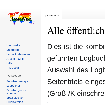
Spezialseite
Alle öffentli
Zur
Zur
Dies ist die komb
Hauptseite
Navigation
Suche
Kategorien
springen
springen
Letzte Änderungen
geführten Logbüc
Zufällige Seite
Hilfe
Auswahl des Logb
Impressum
Werkzeuge
Seitentitels eing
Benutzerbeiträge
Logbücher
Benutzergruppen
(Groß-/Kleinschr
ansehen
Spezialseiten
Druckversion