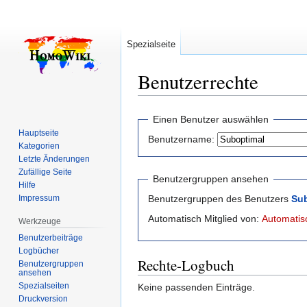
Spezialseite
Benutzerrechte
Zur
Zur
Einen Benutzer auswählen
Navigation
Suche
Hauptseite
Benutzername:
springen
springen
Kategorien
Letzte Änderungen
Zufällige Seite
Benutzergruppen ansehen
Hilfe
Impressum
Benutzergruppen des Benutzers
Su
Automatisch Mitglied von:
Automatisc
Werkzeuge
Benutzerbeiträge
Logbücher
Rechte-Logbuch
Benutzergruppen
ansehen
Spezialseiten
Keine passenden Einträge.
Druckversion