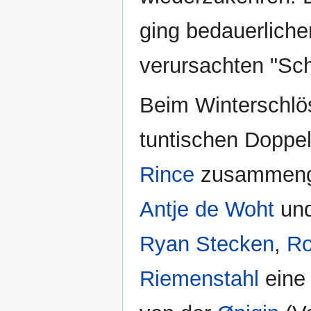
ging bedauerliche
verursachten "Sc
Beim Winterschlös
tuntischen Doppe
Rince
zusammenge
Antje de Woht
un
Ryan Stecken
,
Ro
Riemenstahl
eine 