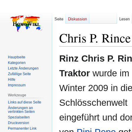
Seite
Diskussion
Lesen
Chris P. Rince
Zur
Zur
Rinz Chris P. Ri
Hauptseite
Navigation
Suche
Kategorien
springen
springen
Letzte Änderungen
Traktor
wurde im
Zufällige Seite
Hilfe
Winter 2009 in di
Impressum
Werkzeuge
Schlösschenwelt
Links auf diese Seite
Änderungen an
verlinkten Seiten
eingeführt und dor
Spezialseiten
Druckversion
Permanenter Link