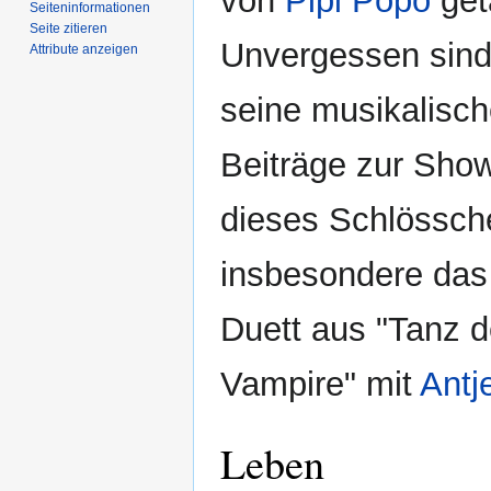
von
Pipi Popo
get
Seiten­­informationen
Seite zitieren
Unvergessen sin
Attribute anzeigen
seine musikalisc
Beiträge zur Sho
dieses Schlössch
insbesondere das
Duett aus "Tanz d
Vampire" mit
Antj
Leben