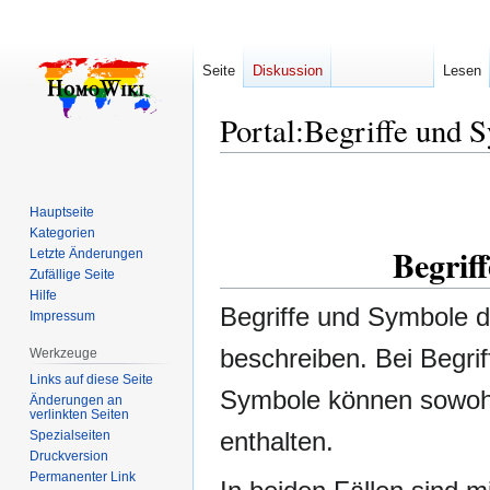
Seite
Diskussion
Lesen
Portal:Begriffe und 
Zur
Zur
Navigation
Suche
Hauptseite
springen
springen
Kategorien
Begrif
Letzte Änderungen
Zufällige Seite
Hilfe
Begriffe und Symbole 
Impressum
beschreiben. Bei Begrif
Werkzeuge
Links auf diese Seite
Symbole können sowohl
Änderungen an
verlinkten Seiten
enthalten.
Spezialseiten
Druckversion
Permanenter Link