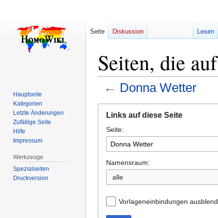
Seite
Diskussion
Lesen
Seiten, die au
←
Donna Wetter
Hauptseite
Kategorien
Zur
Zur
Letzte Änderungen
Links auf diese Seite
Navigation
Suche
Zufällige Seite
Seite:
springen
springen
Hilfe
Impressum
Werkzeuge
Namensraum:
Spezialseiten
alle
Druckversion
Vorlageneinbindungen ausblen