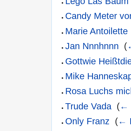
Lego Las Baum
Candy Meter von
Marie Antoilette
Jan Nnnhnnn
‎
(
Gottwie Heißtdi
Mike Hanneska
Rosa Luchs mic
Trude Vada
‎
(
← 
Only Franz
‎
(
← 