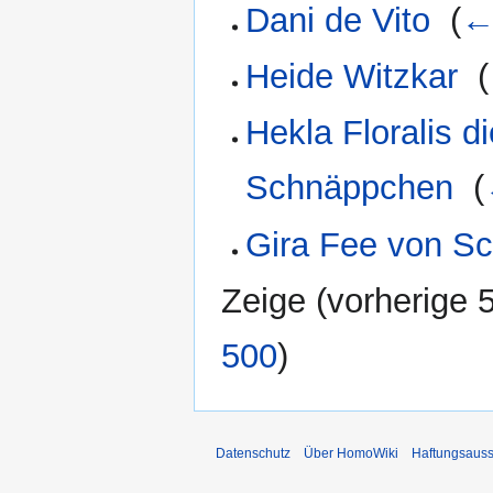
Dani de Vito
‎
(
←
Heide Witzkar
‎
(
Hekla Floralis d
Schnäppchen
‎
(
Gira Fee von S
Zeige (
vorherige 
500
)
Datenschutz
Über HomoWiki
Haftungsauss