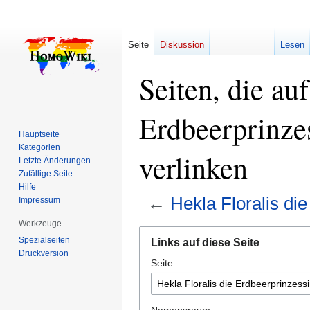
Seite
Diskussion
Lesen
Seiten, die au
Erdbeerprinze
Hauptseite
Kategorien
verlinken
Letzte Änderungen
Zufällige Seite
Hilfe
←
Hekla Floralis d
Impressum
Werkzeuge
Zur
Zur
Spezialseiten
Links auf diese Seite
Navigation
Suche
Druckversion
Seite:
springen
springen
Namensraum: