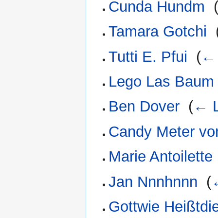
Cunda Hundm
‎
Tamara Gotchi
‎
Tutti E. Pfui
‎
(
← 
Lego Las Baum
Ben Dover
‎
(
← L
Candy Meter von
Marie Antoilette
Jan Nnnhnnn
‎
(
Gottwie Heißtdi