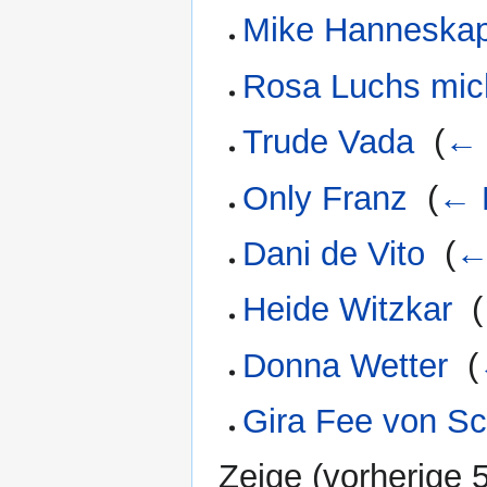
Mike Hanneska
Rosa Luchs mic
Trude Vada
‎
(
← 
Only Franz
‎
(
← 
Dani de Vito
‎
(
←
Heide Witzkar
‎
(
Donna Wetter
‎
(
Gira Fee von S
Zeige (
vorherige 