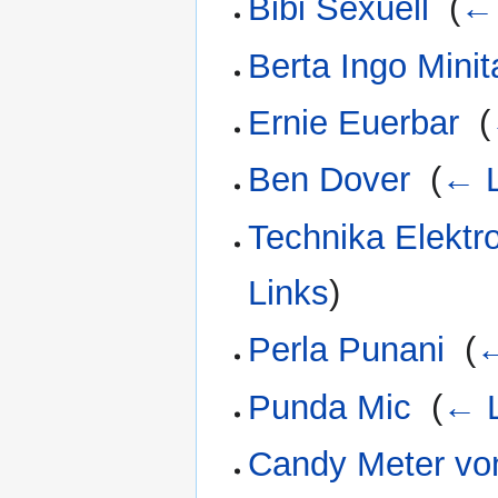
Bibi Sexuell
‎
(
← 
Berta Ingo Mini
Ernie Euerbar
‎
(
Ben Dover
‎
(
← L
Technika Elektr
Links
)
Perla Punani
‎
(
←
Punda Mic
‎
(
← L
Candy Meter von