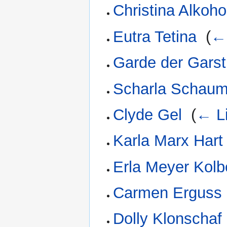
Christina Alkoho
Eutra Tetina
‎
(
←
Garde der Garst
Scharla Schau
Clyde Gel
‎
(
← L
Karla Marx Hart
Erla Meyer Kol
Carmen Erguss
Dolly Klonschaf