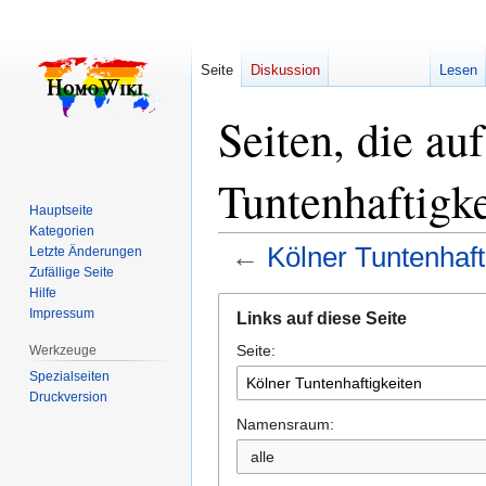
Seite
Diskussion
Lesen
Seiten, die au
Tuntenhaftigke
Hauptseite
Kategorien
←
Kölner Tuntenhaft
Letzte Änderungen
Zufällige Seite
Hilfe
Zur
Zur
Impressum
Links auf diese Seite
Navigation
Suche
Seite:
springen
springen
Werkzeuge
Spezialseiten
Druckversion
Namensraum:
alle