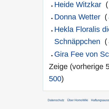
Heide Witzkar
‎
(
Donna Wetter
‎
(
Hekla Floralis d
Schnäppchen
‎
(
Gira Fee von S
Zeige (
vorherige 
500
)
Datenschutz
Über HomoWiki
Haftungsauss