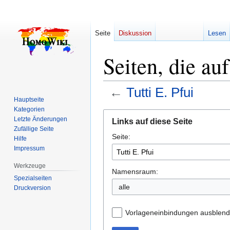
Seite
Diskussion
Lesen
Seiten, die auf
←
Tutti E. Pfui
Hauptseite
Kategorien
Zur
Zur
Letzte Änderungen
Links auf diese Seite
Navigation
Suche
Zufällige Seite
Seite:
springen
springen
Hilfe
Impressum
Werkzeuge
Namensraum:
Spezialseiten
alle
Druckversion
Vorlageneinbindungen ausblen