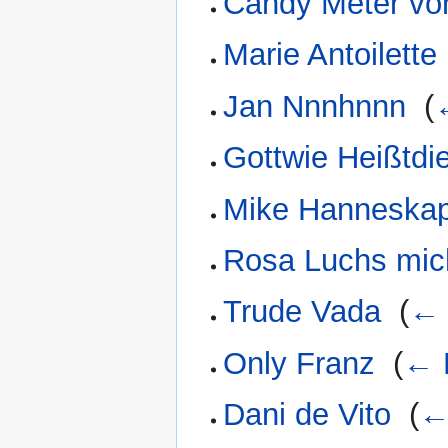
Candy Meter von
Marie Antoilette
Jan Nnnhnnn
‎
(
Gottwie Heißtdi
Mike Hanneska
Rosa Luchs mic
Trude Vada
‎
(
← 
Only Franz
‎
(
← 
Dani de Vito
‎
(
←