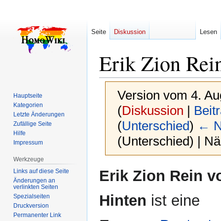
Seite
Diskussion
Lesen
Erik Zion Rei
Version vom 4. Au
Hauptseite
Kategorien
(
Diskussion
|
Beit
Letzte Änderungen
(
Unterschied
)
← N
Zufällige Seite
Hilfe
(Unterschied) | N
Impressum
Werkzeuge
Zur
Zur
Erik Zion Rein v
Links auf diese Seite
Navigation
Suche
Änderungen an
verlinkten Seiten
springen
springen
Hinten
ist eine
Spezialseiten
Druckversion
Permanenter Link