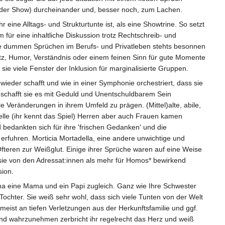
der Show) durcheinander und, besser noch, zum Lachen.
r eine Alltags- und Strukturtunte ist, als eine Showtrine. So setzt
m für eine inhaltliche Diskussion trotz Rechtschreib- und
ie dummen Sprüchen im Berufs- und Privatleben stehts besonnen
itz, Humor, Verständnis oder einem feinen Sinn für gute Momente
 sie viele Fenster der Inklusion für marginalisierte Gruppen.
wieder schafft und wie in einer Symphonie orchestriert, dass sie
, schafft sie es mit Geduld und Unentschuldbarem Sein
lle Veränderungen in ihrem Umfeld zu prägen. (Mittel)alte, abile,
elle (ihr kennt das Spiel) Herren aber auch Frauen kamen
d bedankten sich für ihre 'frischen Gedanken' und die
erfuhren. Morticia Mortadella, eine andere unwichtige und
Öfteren zur Weißglut. Einige ihrer Sprüche waren auf eine Weise
ie von den Adressat:innen als mehr für Homos* bewirkend
sion.
ina eine Mama und ein Papi zugleich. Ganz wie Ihre Schwester
Tochter. Sie weiß sehr wohl, dass sich viele Tunten von der Welt
eist an tiefen Verletzungen aus der Herkunftsfamilie und ggf.
nd wahrzunehmen zerbricht ihr regelrecht das Herz und weiß