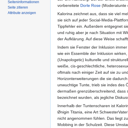
Seiten­­informationen
vorbereitete
Dorle Rose
(Moderatunte 
Seite zitieren
Attribute anzeigen
Kalorina zeichnet aus, dass sie viel meh
sie sich auf jeder Social-Media-Plattfor
Tippfehler ein. Außerdem entgegnet s
und ruhig aber je nach Situation mit W
der Aufklärung. Auf diese Weise schafft
Indem sie Fenster der Inklusion immer 
wie ein Essemble der Inklusion wirken
(Unapologetic) kulturelle und strukture
weiße, cis-geschlechtliche, heterosexu
oftmals nach einiger Zeit auf sie zu un
Horizonterweiterungen die sie dadurch 
unwuchtige Tunte, trieb sie indes des 
dermaßen grenzüberschreitend, dass s
bezeichnet wurden, als jegliche Diskus
Innerhalb der Tuntenscharen ist Kalor
Ønigin Titania, eine Art SchwesterVater
nicht angenommen fühlen. Das liegt zum
Mobbing in der Schulzeit. Diese Umsta