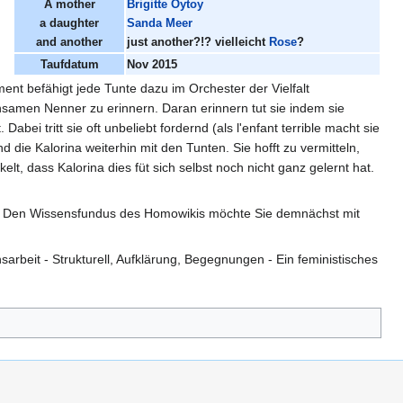
A mother
Brigitte Oytoy
a daughter
Sanda Meer
and another
just another?!? vielleicht
Rose
?
Taufdatum
Nov 2015
nt befähigt jede Tunte dazu im Orchester der Vielfalt
insamen Nenner zu erinnern. Daran erinnern tut sie indem sie
ei tritt sie oft unbeliebt fordernd (als l'enfant terrible macht sie
nd die Kalorina weiterhin mit den Tunten. Sie hofft zu vermitteln,
, dass Kalorina dies füt sich selbst noch nicht ganz gelernt hat.
ert. Den Wissensfundus des Homowikis möchte Sie demnächst mit
rbeit - Strukturell, Aufklärung, Begegnungen - Ein feministisches