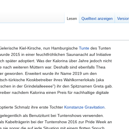
Lesen
Quelltext anzeigen
Versio
Kielerische Kiel-Kirsche, nun Hamburgische
Tunte
des Tunten
 wurde 2015 in einer feuchtfröhlichen Saunanacht auf Initiative
ch später adoptiert. Was der Kalorina über Jahre jedoch nicht
e nach weiteren Müttern war. Deshalb sind ebenfalls Thea
ter geworden. Erweitert wurde ihr Name 2019 um den
ch-türkische Kioskbetreiber ihres Wahlkornerlokals (aka
chen in der Grindelalleeeee") ihr den Spitznamen Greta gab.
eiber nachdem Kalorina einen Preis für nachhaltige digitale
tierte Schmalz ihre erste Tochter
Konstanze Gravitation
.
 gelegentlich als Benutzitunt bei Tuntenshows verwenden.
itt als Kabelträgerin bei der Tuntenshow 2016 zur Pride Week an
sie sogar die auf jede Situation mit einem flotten Spruch