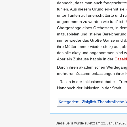
dennoch, dass man auch fortgeschritt
fühlen. Aus diesem Grund erkennt sie j
unter Tunten auf unerschütterte und ru
angenommen zu werden wie tunt* ist. Fü
Chorgesänge eines Orchesters, in dem j
mitzuspielen und ist eine Bereicherung
immer wieder das Große Ganze und damit 
ihre Mütter immer wieder stolz) auf, abe
das alle okay und angenommen sind wie 
Aber ein Zuhause hat sie in der
Casab
Durch ihren akademischen Werdegang ha
mehreren Zusammenfassungen ihrer Ha
- Rollen in der Inklusionsdebatte - Fr
Handbuch der Inklusion in der Stadt
Kategorien
:
Øniglich-Theathralische-
Diese Seite wurde zuletzt am 22. Januar 2026