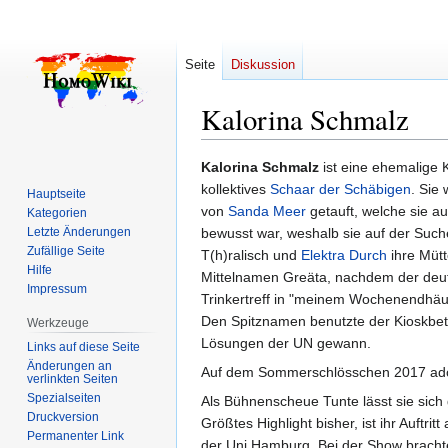
Seite
Diskussion
Kalorina Schmalz
Zur
Zur
Kalorina Schmalz
ist eine ehemalige 
Navigation
Suche
kollektives
Schaar der Schäbigen
. Sie
Hauptseite
springen
springen
von
Sanda Meer
getauft, welche sie au
Kategorien
Letzte Änderungen
bewusst war, weshalb sie auf der Such
Zufällige Seite
T(h)ralisch und
Elektra Durch
ihre Müt
Hilfe
Mittelnamen Greäta, nachdem der deuts
Impressum
Trinkertreff in "meinem Wochenendhäus
Den Spitznamen benutzte der Kioskbetr
Werkzeuge
Lösungen der UN gewann.
Links auf diese Seite
Änderungen an
Auf dem Sommerschlösschen 2017 adop
verlinkten Seiten
Spezialseiten
Als Bühnenscheue Tunte lässt sie sich
Druckversion
Größtes Highlight bisher, ist ihr Auftr
Permanenter Link
der Uni Hamburg. Bei der Show brachte 