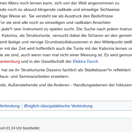
enen Alters noch lernen kann, sich von der Welt angenommen zu
ede noch so absurd klingende radikale und einseitige Sichtweise
hige Weise an. Sie versteht sie als Ausdruck des Bedürfnisse
r sie sind alle noch so einseitigen und radikalen Ansichten
ede*r sein Instrument zu spielen sucht. Die Suche nach jedem Instrume
. Kalorina, als Strukturtunte, versucht dabei die Scharen an den geme
lästige und nervige Grundsatzdiskussionen in den Mittelpunkt stellt. Dab
r mit der Zeit wird hoffentlich auch die Tunte mit der Kalorina lernen u
sie sind, auch wenn man mal nicht einer Meinung ist. Es wird gemunkelt
lankenburg
und in der Gesellschaft der
Elektra Durch
.
t sie ihr Strukturtunte Daseins fachlich als Städtebauer*in reflekti
us- und Seminararbeiten erweitern:
emde, Außenstehende und die Anderen - Handlungsebenen der Inklusionsa
Verbindung
Øniglich-übergalaktische Verbindung
 um 01:24 Uhr bearbeitet.