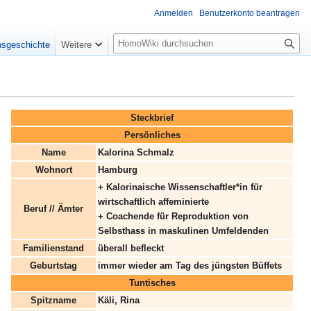
Anmelden
Benutzerkonto beantragen
Suche
nsgeschichte
Weitere
Steckbrief
Persönliches
Name
Kalorina Schmalz
Wohnort
Hamburg
+ Kalorinaische Wissenschaftler*in für
wirtschaftlich affeminierte
Beruf // Ämter
+ Coachende für Reproduktion von
Selbsthass in maskulinen Umfeldenden
Familienstand
überall befleckt
Geburtstag
immer wieder am Tag des jüngsten Büffets
Tuntisches
Spitzname
Käli, Rina