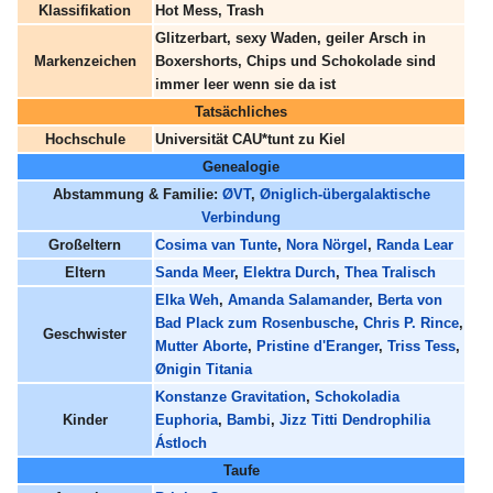
Klassifikation
Hot Mess, Trash
Glitzerbart, sexy Waden, geiler Arsch in
Markenzeichen
Boxershorts, Chips und Schokolade sind
immer leer wenn sie da ist
Tatsächliches
Hochschule
Universität CAU*tunt zu Kiel
Genealogie
Abstammung & Familie:
ØVT
,
Øniglich-übergalaktische
Verbindung
Großeltern
Cosima van Tunte
,
Nora Nörgel
,
Randa Lear
Eltern
Sanda Meer
,
Elektra Durch
,
Thea Tralisch
Elka Weh
,
Amanda Salamander
,
Berta von
Bad Plack zum Rosenbusche
,
Chris P. Rince
,
Geschwister
Mutter Aborte
,
Pristine d'Eranger
,
Triss Tess
,
Ønigin Titania
Konstanze Gravitation
,
Schokoladia
Kinder
Euphoria
,
Bambi
,
Jizz Titti Dendrophilia
Ástloch
Taufe