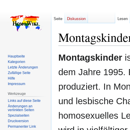
Seite
Diskussion
Lesen
Montagskinde
Zur
Zur
Montagskinder
i
Hauptseite
Navigation
Suche
Kategorien
springen
springen
Letzte Änderungen
dem Jahre 1995. 
Zufällige Seite
Hilfe
produziert. In Mo
Impressum
Werkzeuge
und lesbische Cha
Links auf diese Seite
Änderungen an
verlinkten Seiten
homosexuelles Le
Spezialseiten
Druckversion
Permanenter Link