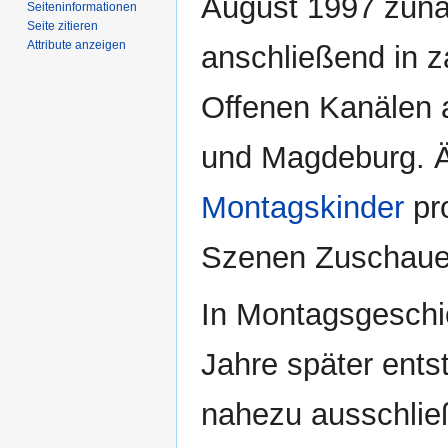
August 1997 zunä
Seiten­­informationen
Seite zitieren
Attribute anzeigen
anschließend in z
Offenen Kanälen 
und Magdeburg. Äh
Montagskinder
pro
Szenen Zuschauer
In Montagsgeschic
Jahre später ents
nahezu ausschlie