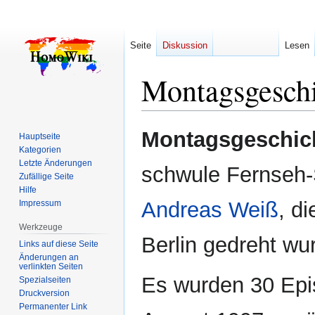
Seite
Diskussion
Lesen
Montagsgesch
Zur
Zur
Montagsgeschic
Hauptseite
Navigation
Suche
Kategorien
springen
springen
Letzte Änderungen
schwule Fernseh-
Zufällige Seite
Hilfe
Andreas Weiß
, d
Impressum
Werkzeuge
Berlin gedreht wu
Links auf diese Seite
Änderungen an
verlinkten Seiten
Es wurden 30 Epis
Spezialseiten
Druckversion
Permanenter Link