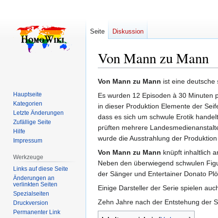
Seite
Diskussion
Von Mann zu Mann
Zur
Zur
Von Mann zu Mann
ist eine deutsche
Navigation
Suche
Hauptseite
Es wurden 12 Episoden à 30 Minuten pr
springen
springen
Kategorien
in dieser Produktion Elemente der Seife
Letzte Änderungen
dass es sich um schwule Erotik handel
Zufällige Seite
prüften mehrere Landesmedienanstalte
Hilfe
wurde die Ausstrahlung der Produktion
Impressum
Von Mann zu Mann
knüpft inhaltlich 
Werkzeuge
Neben den überwiegend schwulen Figure
Links auf diese Seite
der Sänger und Entertainer Donato Plöge
Änderungen an
verlinkten Seiten
Einige Darsteller der Serie spielen auc
Spezialseiten
Zehn Jahre nach der Entstehung der Se
Druckversion
Permanenter Link