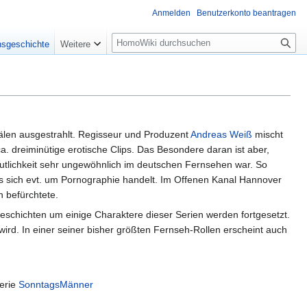
Anmelden
Benutzerkonto beantragen
Suche
nsgeschichte
Weitere
älen ausgestrahlt. Regisseur und Produzent
Andreas Weiß
mischt
ca. dreiminütige erotische Clips. Das Besondere daran ist aber,
eutlichkeit sehr ungewöhnlich im deutschen Fernsehen war. So
s sich evt. um Pornographie handelt. Im Offenen Kanal Hannover
 befürchtete.
eschichten um einige Charaktere dieser Serien werden fortgesetzt.
ird. In einer seiner bisher größten Fernseh-Rollen erscheint auch
Serie
SonntagsMänner