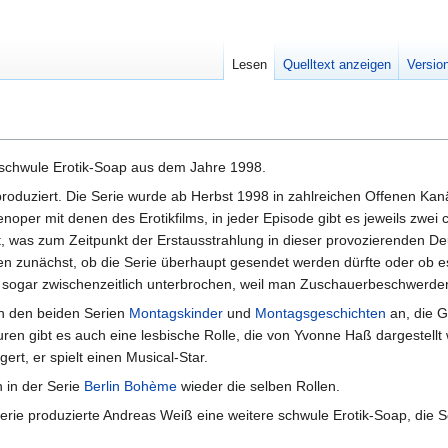
Lesen
Quelltext anzeigen
Versio
 schwule Erotik-Soap aus dem Jahre 1998.
oduziert. Die Serie wurde ab Herbst 1998 in zahlreichen Offenen Kan
noper mit denen des Erotikfilms, in jeder Episode gibt es jeweils zwei 
t, was zum Zeitpunkt der Erstausstrahlung in dieser provozierenden D
n zunächst, ob die Serie überhaupt gesendet werden dürfte oder ob e
 sogar zwischenzeitlich unterbrochen, weil man Zuschauerbeschwerden
an den beiden Serien
Montagskinder
und
Montagsgeschichten
an, die G
n gibt es auch eine lesbische Rolle, die von Yvonne Haß dargestellt w
rt, er spielt einen Musical-Star.
h in der Serie
Berlin Bohème
wieder die selben Rollen.
rie produzierte Andreas Weiß eine weitere schwule Erotik-Soap, die 