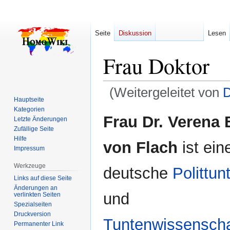
Seite
Diskussion
Lesen
Frau Doktor
(Weitergeleitet von
D
Hauptseite
Kategorien
Zur
Zur
Frau Dr. Verena 
Letzte Änderungen
Navigation
Suche
Zufällige Seite
springen
springen
Hilfe
von Flach
ist ein
Impressum
Werkzeuge
deutsche
Polittun
Links auf diese Seite
Änderungen an
und
verlinkten Seiten
Spezialseiten
Druckversion
Tuntenwissenschaf
Permanenter Link