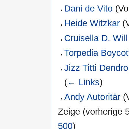
Dani de Vito
(Vo
Heide Witzkar
(V
Cruisella D. Will
Torpedia Boycot
Jizz Titti Dendro
(
← Links
)
Andy Autoritär
(V
Zeige (
vorherige 
500
)