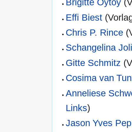
Brigitte Oytoy
(V
Effi Biest
(Vorla
Chris P. Rince
(V
Schangelina Jol
Gitte Schmitz
(V
Cosima van Tun
Anneliese Schw
Links
)
Jason Yves Pep