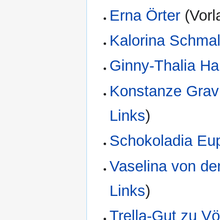
Erna Örter
(Vorl
Kalorina Schma
Ginny-Thalia Ha
Konstanze Gravi
Links
)
Schokoladia Eu
Vaselina von de
Links
)
Trella-Gut zu V