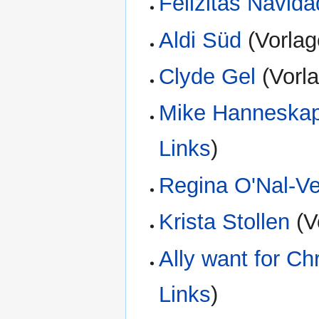
Felizitas Navida
Aldi Süd
(Vorlag
Clyde Gel
(Vorla
Mike Hanneska
Links
)
Regina O'Nal-Ve
Krista Stollen
(V
Ally want for Ch
Links
)