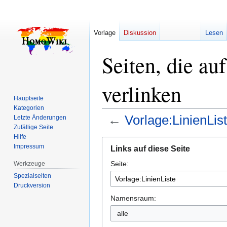
Vorlage
Diskussion
Lesen
Seiten, die au
verlinken
Hauptseite
Kategorien
←
Vorlage:LinienLis
Letzte Änderungen
Zufällige Seite
Hilfe
Zur
Zur
Impressum
Links auf diese Seite
Navigation
Suche
Seite:
springen
springen
Werkzeuge
Spezialseiten
Druckversion
Namensraum:
alle