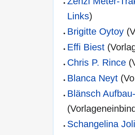
Zenzi Meter-Tra
Links
)
Brigitte Oytoy
(V
Effi Biest
(Vorla
Chris P. Rince
(V
Blanca Neyt
(Vo
Blänsch Aufbau
(Vorlageneinbin
Schangelina Jol