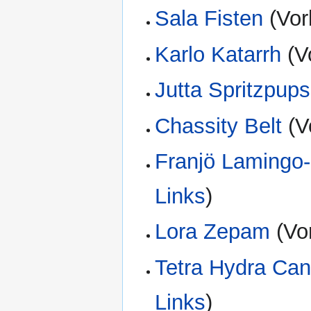
Sala Fisten
(Vor
Karlo Katarrh
(V
Jutta Spritzpups
Chassity Belt
(V
Franjö Lamingo
Links
)
Lora Zepam
(Vor
Tetra Hydra Can
Links
)