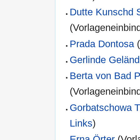
Dutte Kunschd 
(Vorlageneinbin
Prada Dontosa
(
Gerlinde Geländ
Berta von Bad 
(Vorlageneinbin
Gorbatschowa T
Links
)
Erna Örter
(Vorl