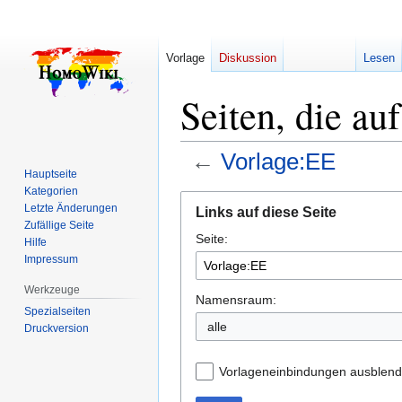
Vorlage
Diskussion
Lesen
Seiten, die au
←
Vorlage:EE
Hauptseite
Kategorien
Zur
Zur
Letzte Änderungen
Links auf diese Seite
Navigation
Suche
Zufällige Seite
Seite:
springen
springen
Hilfe
Impressum
Werkzeuge
Namensraum:
Spezialseiten
alle
Druckversion
Vorlageneinbindungen ausblen