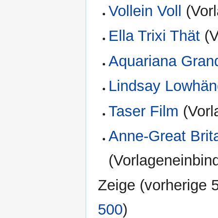
Vollein Voll
(Vorl
Ella Trixi Thät
(V
Aquariana Gran
Lindsay Lowhän
Taser Film
(Vorl
Anne-Great Brit
(Vorlageneinbin
Zeige (
vorherige 
500
)