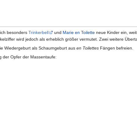
 sich besonders
Trinkerbell
und
Marie en Toilette
neue Kinder ein, wei
elziffer wird jedoch als erheblich größer vermutet. Zwei weitere Überta
die Wiedergeburt als Schaumgeburt aus
en Toilettes
Fängen befreien.
g der Opfer der Massentaufe: