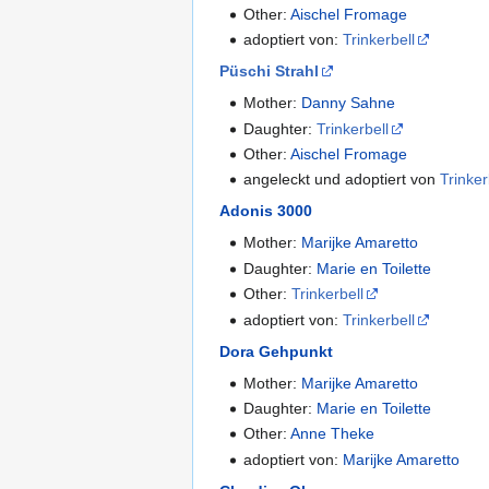
Other:
Aischel Fromage
adoptiert von:
Trinkerbell
Püschi Strahl
Mother:
Danny Sahne
Daughter:
Trinkerbell
Other:
Aischel Fromage
angeleckt und adoptiert von
Trinker
Adonis 3000
Mother:
Marijke Amaretto
Daughter:
Marie en Toilette
Other:
Trinkerbell
adoptiert von:
Trinkerbell
Dora Gehpunkt
Mother:
Marijke Amaretto
Daughter:
Marie en Toilette
Other:
Anne Theke
adoptiert von:
Marijke Amaretto