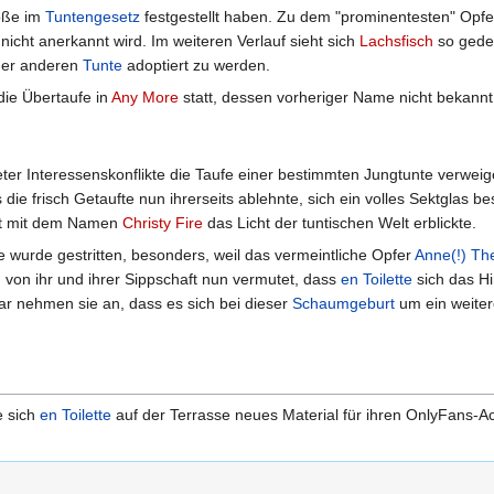
töße im
Tuntengesetz
festgestellt haben. Zu dem "prominentesten" Opfe
nicht anerkannt wird. Im weiteren Verlauf sieht sich
Lachsfisch
so gedeh
iner anderen
Tunte
adoptiert zu werden.
ie Übertaufe in
Any More
statt, dessen vorheriger Name nicht bekannt 
ter Interessenskonflikte die Taufe einer bestimmten Jungtunte verwe
ie frisch Getaufte nun ihrerseits ablehnte, sich ein volles Sektglas 
rt mit dem Namen
Christy Fire
das Licht der tuntischen Welt erblickte.
 wurde gestritten, besonders, weil das vermeintliche Opfer
Anne(!) Th
 von ihr und ihrer Sippschaft nun vermutet, dass
en Toilette
sich das Hi
Gar nehmen sie an, dass es sich bei dieser
Schaumgeburt
um ein weiter
e sich
en Toilette
auf der Terrasse neues Material für ihren OnlyFans-A