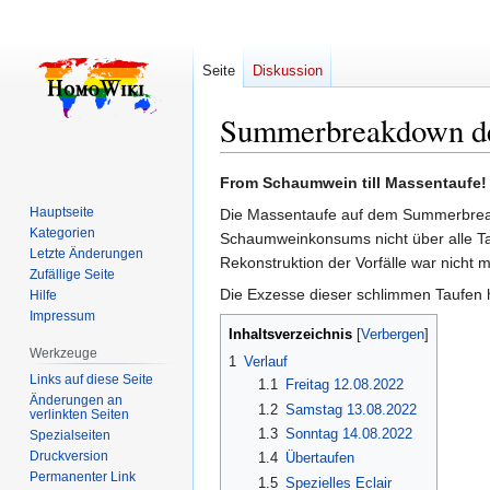
Seite
Diskussion
Summerbreakdown de
Zur
Zur
From Schaumwein till Massentaufe!
Navigation
Suche
Hauptseite
Die Massentaufe auf dem Summerbreakd
springen
springen
Kategorien
Schaumweinkonsums nicht über alle Tau
Letzte Änderungen
Rekonstruktion der Vorfälle war nicht 
Zufällige Seite
Die Exzesse dieser schlimmen Taufen 
Hilfe
Impressum
Inhaltsverzeichnis
Werkzeuge
1
Verlauf
Links auf diese Seite
1.1
Freitag 12.08.2022
Änderungen an
1.2
Samstag 13.08.2022
verlinkten Seiten
1.3
Sonntag 14.08.2022
Spezialseiten
Druckversion
1.4
Übertaufen
Permanenter Link
1.5
Spezielles Eclair