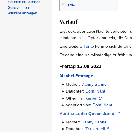
Seiten­­informationen
2
Trivia
Seite zitieren
Attribute anzeigen
Verlauf
Erstreckt über zwei Nächte verleibten
mindestens 11 Opfer entdeckt, die Dunk
Eine weitere
Tunte
konnte sich durch 
Folgend eine unvollständige Aufzählun
Freitag 12.08.2022
Aischel Fromage
Mother:
Danny Sahne
Daughter:
Domi Nant
Other:
Trinkerbell
adoptiert von:
Domi Nant
Martina Luder Queen Junior
Mother:
Danny Sahne
Daughter:
Trinkerbell